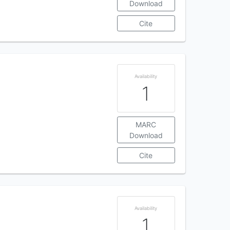
Download
Cite
Availability
1
MARC
Download
Cite
Availability
1