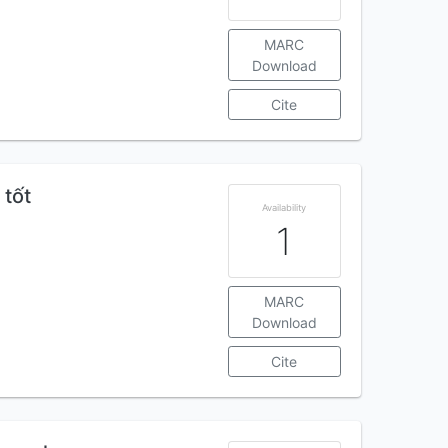
MARC
Download
Cite
 tốt
Availability
1
MARC
Download
Cite