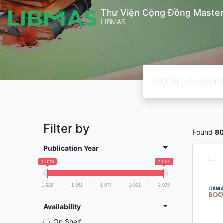
Thư Viện Cộng Đồng Master
LIBMAS
Filter by
Found
8
Publication Year
1 928
2 025
1 928
1 952
1 977
2 001
2 025
Availability
On Shelf