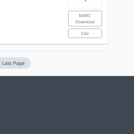
MARC
Download
Cite
Last Page