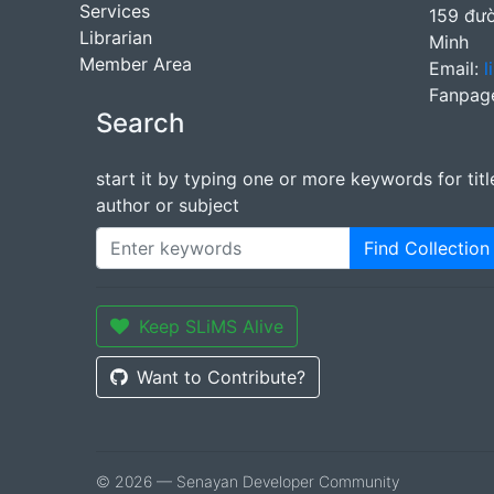
Services
159 đườ
Librarian
Minh
Member Area
Email:
l
Fanpag
Search
start it by typing one or more keywords for titl
author or subject
Find Collection
Keep SLiMS Alive
Want to Contribute?
© 2026 — Senayan Developer Community