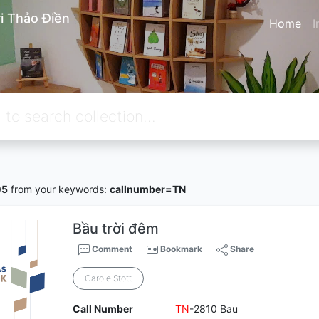
i Thảo Điền
Home
I
05
from your keywords:
callnumber=TN
Bầu trời đêm
Comment
Bookmark
Share
Carole Stott
Call Number
TN
-2810 Bau