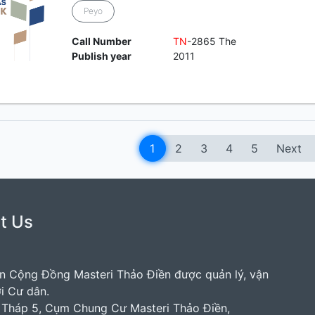
Peyo
Call Number
TN
-2865 The
Publish year
2011
1
2
3
4
5
Next
t Us
n Cộng Đồng Masteri Thảo Điền được quản lý, vận
i Cư dân.
: Tháp 5, Cụm Chung Cư Masteri Thảo Điền,