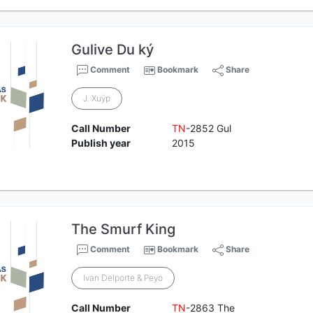
Gulive Du ký
Comment
Bookmark
Share
J. Xuýp
Call Number
TN
-2852 Gul
Publish year
2015
The Smurf King
Comment
Bookmark
Share
Ivan Delporte & Peyo
Call Number
TN
-2863 The