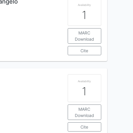
langelo
Availability
1
MARC
Download
Cite
Availability
1
MARC
Download
Cite