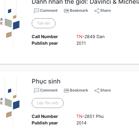
Danh nhân thế giới: Davinci & Miche
Comment
Bookmark
Share
Tuệ văn
Call Number
TN
-2849 Dan
Publish year
2011
Phục sinh
Comment
Bookmark
Share
Lép Tôn-xtôi
Call Number
TN
-2851 Phu
Publish year
2014