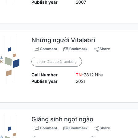
Publish year
2007
Những người Vitalabri
Comment
Bookmark
Share
Jean-Claude Grumberg
Call Number
TN
-2812 Nhu
Publish year
2021
Giáng sinh ngọt ngào
Comment
Bookmark
Share