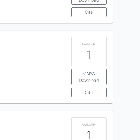
Cite
Availability
1
MARC
Download
Cite
Availability
1