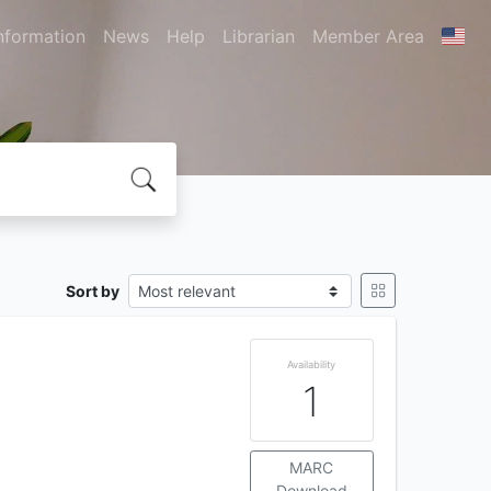
nformation
News
Help
Librarian
Member Area
Sort by
Availability
1
MARC
Download