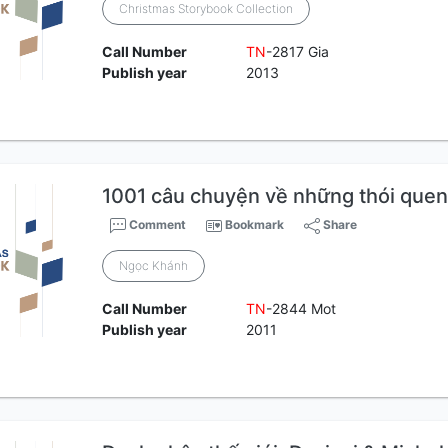
Christmas Storybook Collection
Call Number
TN
-2817 Gia
Publish year
2013
1001 câu chuyện về những thói quen
Comment
Bookmark
Share
Ngọc Khánh
Call Number
TN
-2844 Mot
Publish year
2011