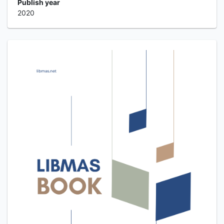
Publish year
2020