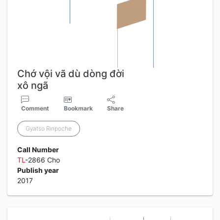
Chớ vội vã dù dòng đời
xô ngã
Comment
Bookmark
Share
Gyatso Rinpoche
Call Number
TL
-2866 Cho
Publish year
2017