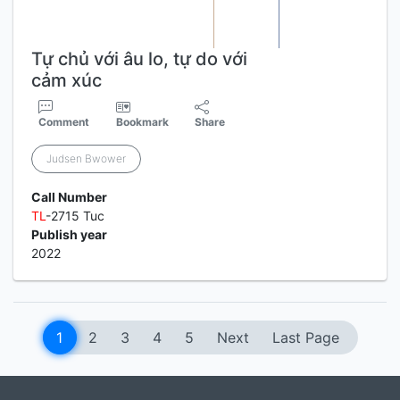
Tự chủ với âu lo, tự do với
cảm xúc
Comment
Bookmark
Share
Judsen Bwower
Call Number
TL
-2715 Tuc
Publish year
2022
1
2
3
4
5
Next
Last Page