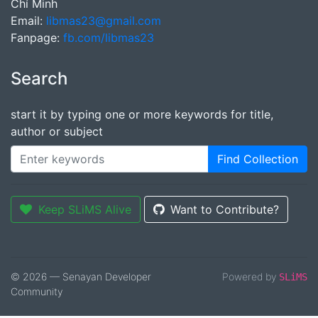
Chí Minh
Email:
libmas23@gmail.com
Fanpage:
fb.com/libmas23
Search
start it by typing one or more keywords for title,
author or subject
Find Collection
Keep SLiMS Alive
Want to Contribute?
© 2026 — Senayan Developer
Powered by
SLiMS
Community