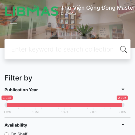
Thư Viện Cộng Đồng Master
LIBMAS
Filter by
Publication Year
1 928
2 025
1 928
1 952
1 977
2 001
2 025
Availability
On Shelf