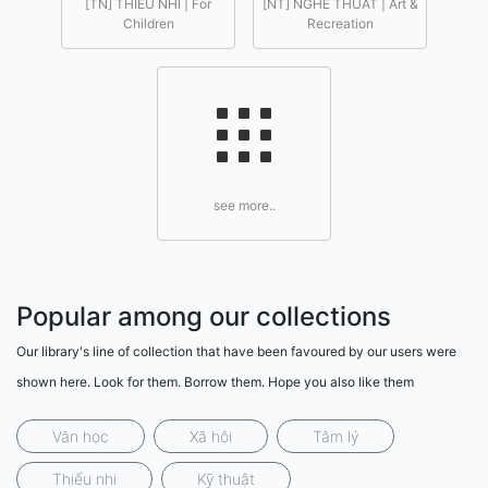
[TN] THIEU NHI | For
[NT] NGHE THUAT | Art &
Children
Recreation
see more..
Popular among our collections
Our library's line of collection that have been favoured by our users were
shown here. Look for them. Borrow them. Hope you also like them
Văn học
Xã hội
Tâm lý
Thiếu nhi
Kỹ thuật