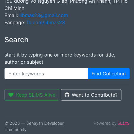
159 đường Võ Nguyên Giáp, Phường An Khánh, TP. Hồ
Chí Minh
Email:
libmas23@gmail.com
Fanpage:
fb.com/libmas23
Search
start it by typing one or more keywords for title,
author or subject
Find Collection
Keep SLiMS Alive
Want to Contribute?
© 2026 — Senayan Developer
Powered by
SLiMS
Community