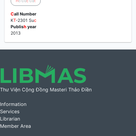
H
ồ Đứ
c
Đạ
t
C
all Number
K
T
-2301 Su
c
Publis
h
year
2013
Thư Viện Cộng Đồng Masteri Thảo Điền
Information
Services
Librarian
Member Area