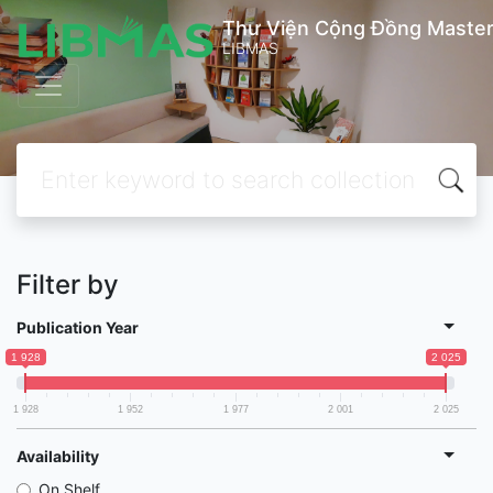
Thư Viện Cộng Đồng Master
LIBMAS
Filter by
Publication Year
1 928
2 025
1 928
1 952
1 977
2 001
2 025
Availability
On Shelf