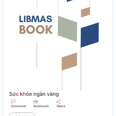
Sứ
c
k
h
ỏe ngàn vàng
C
ommen
t
Bookmark
S
h
are